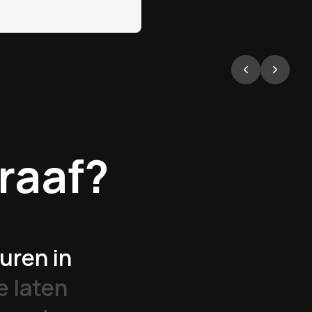
raaf?
uren in
e laten