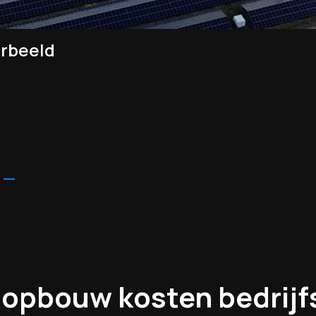
orbeeld
 —
jsopbouw
kosten
bedrijf