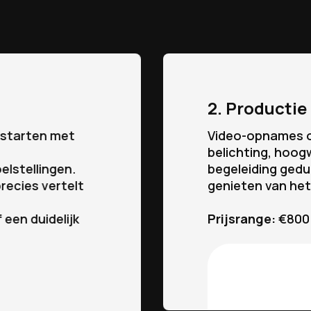
2. Productie
e starten met
Video-opnames op
belichting, hoog
elstellingen.
begeleiding gedu
recies vertelt
genieten van he
een duidelijk
Prijsrange:
€800