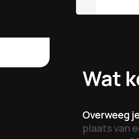
Wat
k
Overweeg je 
plaats van 