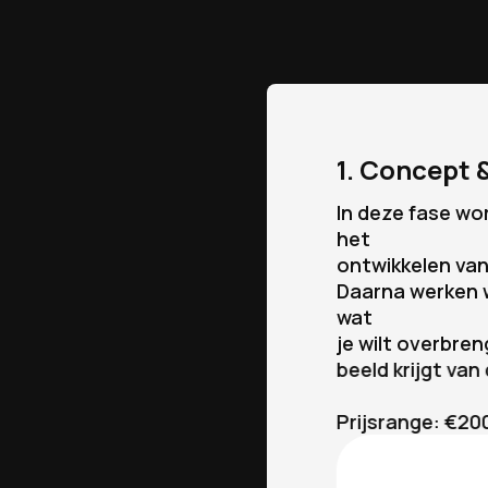
1. Concept &
In deze fase wo
het
ontwikkelen van
Daarna werken w
wat
je wilt overbre
beeld krijgt va
Prijsrange: €20