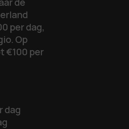
aar de
derland
0 per dag,
gio. Op
t €100 per
r dag
ag