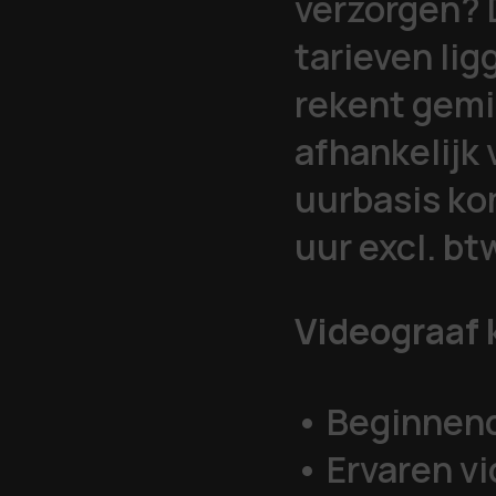
verzorgen? 
tarieven li
rekent gemi
afhankelijk 
uurbasis ko
uur excl. bt
Videograaf 
• Beginnend
• Ervaren v