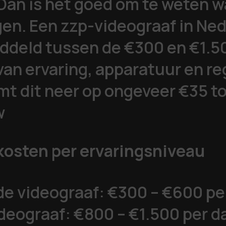
Dan is het goed om te weten w
ggen. Een zzp-videograaf in Ne
ddeld tussen de €300 en €1.50
van ervaring, apparatuur en re
mt dit neer op ongeveer €35 to
w
kosten per ervaringsniveau
e videograaf: €300 – €600 pe
ideograaf: €800 – €1.500 per d