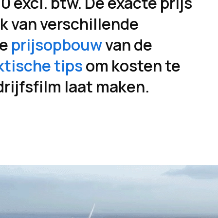
 excl. btw. De exacte prijs
jk van verschillende
de
prijsopbouw
van de
ktische tips
om kosten te
rijfsfilm laat maken.