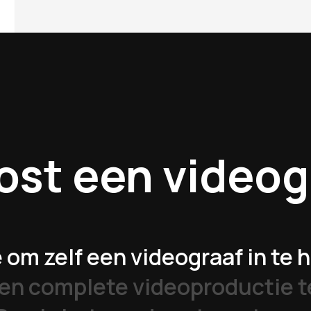
ost
een
videog
om zelf een videograaf in te h
een complete videoproductie t