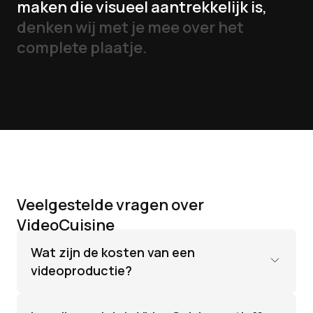
maken die visueel aantrekkelijk is,
denken wij met je mee over het
complete plaatje.
Veelgestelde
vragen
over
VideoCuisine
Wat zijn de kosten van een
videoproductie?
Gemiddeld liggen de kosten van een
videoproductie bij ons tussen €1500 en