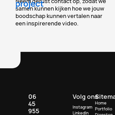
Neem gerust contact op, zodat we
project
samen kunnen kijken hoe we jouw
boodschap kunnen vertalen naar
een inspirerende video.
06
Volg ons
Sitem
45
Home
Instagram
Portfolio
955
LinkedIn
Diensten