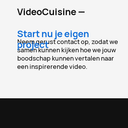
VideoCuisine
—
Start
nu
je
eigen
Neem gerust contact op, zodat we
project
samen kunnen kijken hoe we jouw
boodschap kunnen vertalen naar
een inspirerende video.