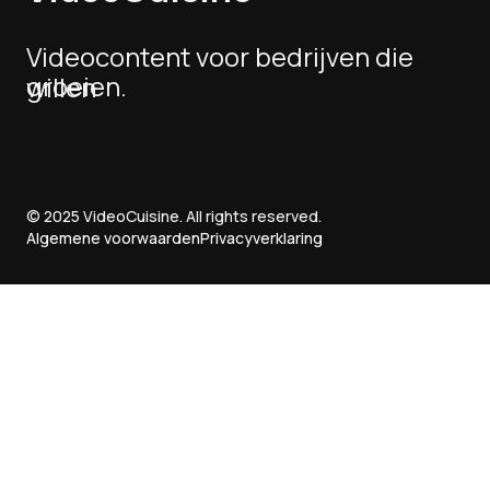
Videocontent
voor
bedrijven
die
groeien.
willen
© 2025 VideoCuisine. All rights reserved.
Algemene voorwaarden
Privacyverklaring