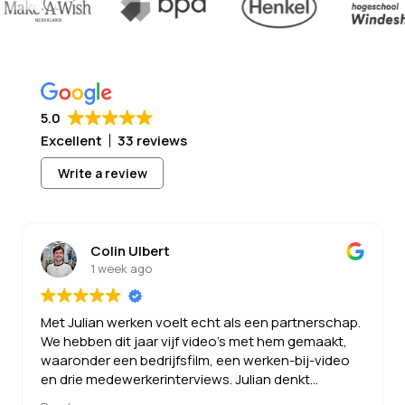
5.0
Excellent
33 reviews
Write a review
Joost Annaert
1 week ago
Julian is een topprofessional die echt met je
meedenkt, zowel op strategisch als visueel vlak. Hij
levert altijd kwaliteit, gaat vaak verder dan
afgesproken, is flexibel en communiceert helder.
Als Leapforce werken we al langer met hem samen,